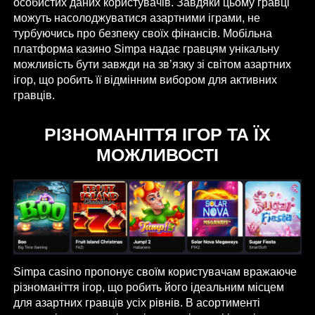
особистих даних користувачів. Завдяки цьому гравці
можуть насолоджуватися азартними іграми, не
турбуючись про безпеку своїх фінансів. Мобільна
платформа казино Simpa надає гравцям унікальну
можливість бути завжди на зв’язку зі світом азартних
ігор, що робить її відмінним вибором для активних
гравців.
РІЗНОМАНІТТЯ ІГОР ТА ЇХ
МОЖЛИВОСТІ
Simpa casino пропонує своїм користувачам вражаюче
різноманіття ігор, що робить його ідеальним місцем
для азартних гравців усіх рівнів. В асортименті