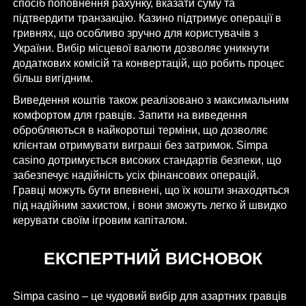
спосіб поповнення рахунку, вказати суму та
підтвердити транзакцію. Казино підтримує операції в
гривнях, що особливо зручно для користувачів з
України. Вибір місцевої валюти дозволяє уникнути
додаткових комісій та конвертацій, що робить процес
більш вигідним.
Виведення коштів також реалізовано з максимальним
комфортом для гравців. Запити на виведення
обробляються в найкоротші терміни, що дозволяє
клієнтам отримувати виграші без затримок. Simpa
casino дотримується високих стандартів безпеки, що
забезпечує надійність усіх фінансових операцій.
Гравці можуть бути впевнені, що їх кошти знаходяться
під надійним захистом, і вони зможуть легко й швидко
керувати своїм ігровим капіталом.
ЕКСПЕРТНИЙ ВИСНОВОК
Simpa casino – це чудовий вибір для азартних гравців